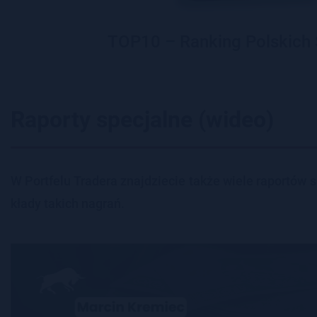
TOP10 – Ranking Polskich
Raporty specjalne (wideo)
W Port­fe­lu Tra­de­ra znaj­dzie­cie także wiele ra­por­tów
kła­dy ta­kich na­grań.