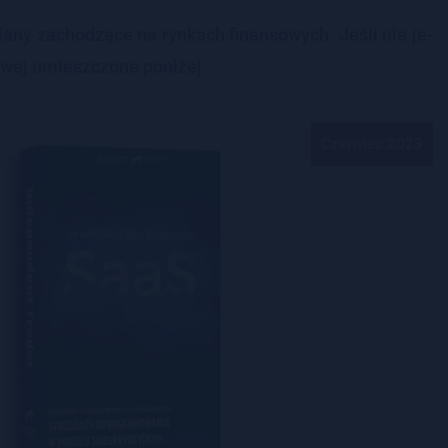
a­ny za­cho­dzą­ce na ryn­kach fi­nan­so­wych. Jeśli nie je­
­wej umiesz­czo­ne po­ni­żej.
Czerwiec 2023