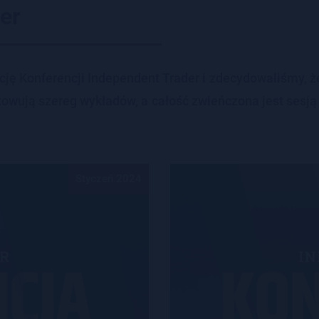
er
ę Kon­fe­ren­cji In­de­pen­dent Tra­der i zde­cy­do­wa­li­śmy, 
o­to­wu­ją sze­reg wy­kła­dów, a ca­łość zwień­czo­na jest sesją
Styczeń 2024