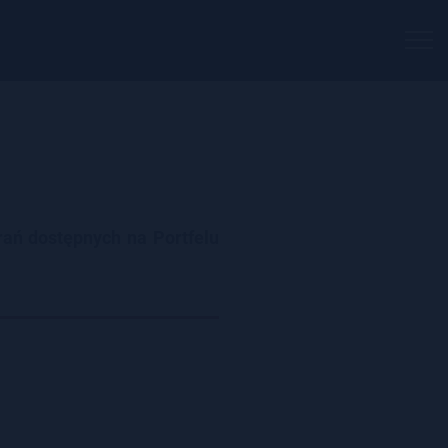
Togg
navi
rań dostępnych na Portfelu