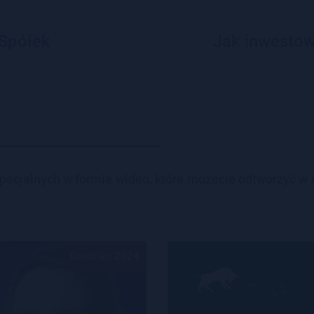
 Spółek
Jak inwestow
 spe­cjal­nych w for­mie wideo, które mo­że­cie od­two­rzyć w
Grudzień 2024