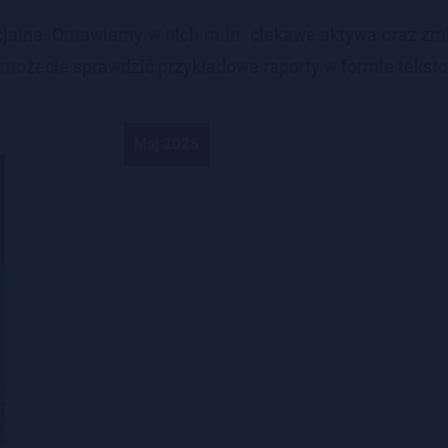
­cjal­ne. Oma­wia­my w nich m.​in. cie­ka­we ak­ty­wa oraz zmi
­że­cie spraw­dzić przy­kła­do­we ra­por­ty w for­mie tek­sto
Maj 2025