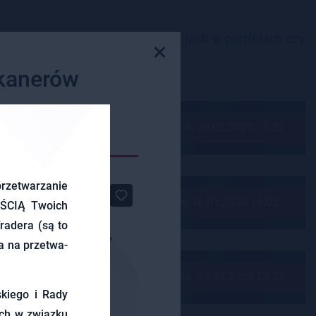
zede wszyst­kim o no­wych trans­ak­cjach w port­fe­lach czy
×
skanerów
Czwartek, 20.02.2025 11:32
rze­twa­rza­nie
Wtorek, 16.01.2024 16:05
­ŚCIĄ Two­ich
ra­de­ra (są to
da na prze­twa­
Czwartek, 27.07.2023 13:27
skie­go i Rady
ych w związ­ku