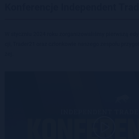
Konferencje Independent Trad
W stycz­niu 2024 roku zor­ga­ni­zo­wa­li­śmy pierw­szą edy­cj
cji, Tra­de­r21 oraz człon­ko­wie na­sze­go ze­spo­łu przy­g
żej.