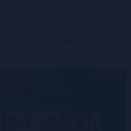
że bę­dzie to wy­da­rze­nie cy­klicz­ne. W ra­mach kon­fe­ren­
 Q&A. Frag­men­ty pierw­szej edy­cji za­mie­ści­li­śmy po­ni­
Styczeń 2024