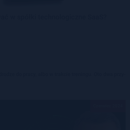
ać w spółki technologiczne SaaS?
 dro­dze do pracy, albo w trak­cie tre­nin­gu. Oto dwa przy­
Czerwiec 2024