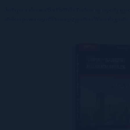
Jed­nym z ele­men­tów Port­fe­la Tra­de­ra są ra­por­ty spe
ste­ście pewni czy ich treść przy­pad­nie Wam do gustu, mo